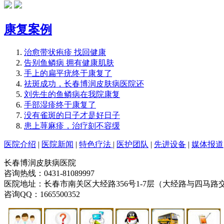
康复案例
治愈带状疱疹 找回健康
告别鱼鳞病 拥有健康肌肤
手上的扁平疣终于康复了
祛斑成功，长春博润皮肤病医院还
刘先生的鱼鳞病在我院康复
手部湿疹终于康复了
没有雀斑的日子才是好日子
患上荨麻疹，治疗刻不容缓
医院介绍
|
医院新闻
|
特色疗法
|
医护团队
|
先进设备
|
媒体报道
长春博润皮肤病医院
咨询热线：0431-81089997
医院地址：长春市南关区大经路356号1-7层（大经路与四马路
咨询QQ：1665500352