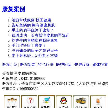
康复案例
治愈带状疱疹 找回健康
告别鱼鳞病 拥有健康肌肤
手上的扁平疣终于康复了
祛斑成功，长春博润皮肤病医院还
刘先生的鱼鳞病在我院康复
手部湿疹终于康复了
没有雀斑的日子才是好日子
患上荨麻疹，治疗刻不容缓
医院介绍
|
医院新闻
|
特色疗法
|
医护团队
|
先进设备
|
媒体报道
长春博润皮肤病医院
咨询热线：0431-81089997
医院地址：长春市南关区大经路356号1-7层（大经路与四马路
咨询QQ：1665500352