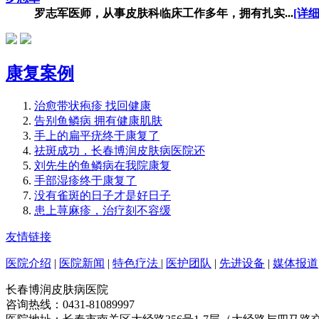
罗志军医师，从事皮肤科临床工作多年，拥有扎实...
[详细
康复案例
治愈带状疱疹 找回健康
告别鱼鳞病 拥有健康肌肤
手上的扁平疣终于康复了
祛斑成功，长春博润皮肤病医院还
刘先生的鱼鳞病在我院康复
手部湿疹终于康复了
没有雀斑的日子才是好日子
患上荨麻疹，治疗刻不容缓
友情链接
医院介绍
|
医院新闻
|
特色疗法
|
医护团队
|
先进设备
|
媒体报道
长春博润皮肤病医院
咨询热线：0431-81089997